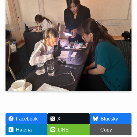
Facebook
X
Bluesky
Hatena
LINE
Copy