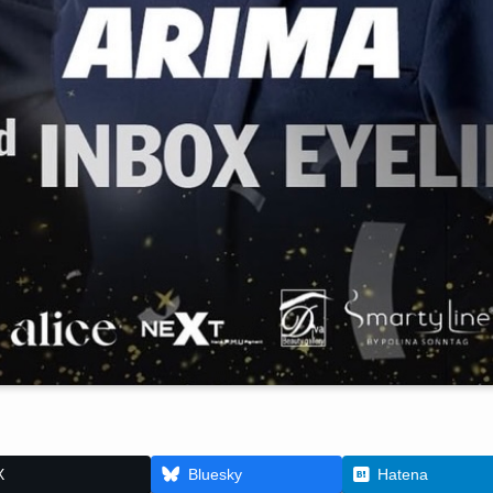
X
Bluesky
Hatena