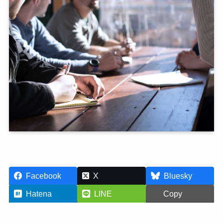
Facebook
X
Bluesky
Hatena
LINE
Copy