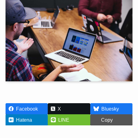
Facebook
X
Bluesky
Hatena
LINE
Copy